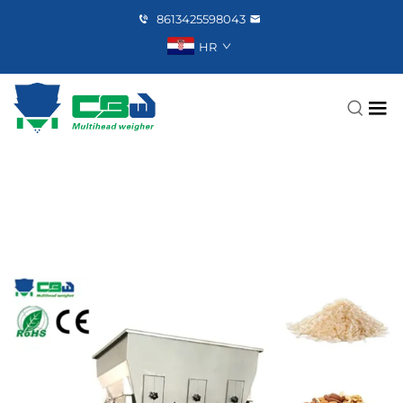
8613425598043
HR