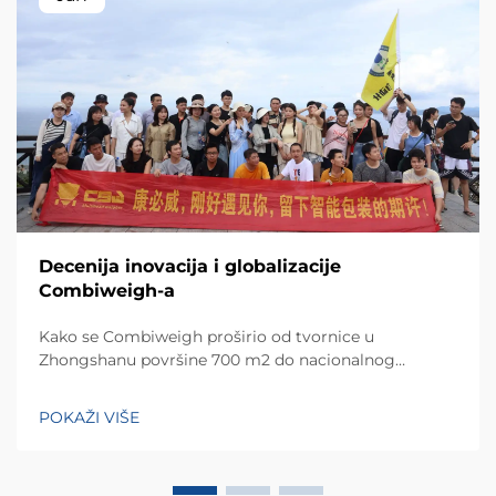
Decenija inovacija i globalizacije
Combiweigh-a
Kako se Combiweigh proširio od tvornice u
Zhongshanu površine 700 m2 do nacionalnog
visokotehnološkog poduzeća koje služi više od 60
zemalja. Otkrijte njihova inteligentna rješenja za
POKAŽI VIŠE
tehtanjezažali globalnu konsultaciju OEM/ODM-a još
danas.