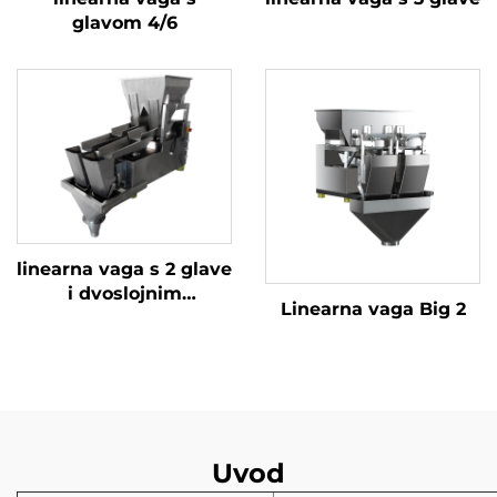
glavom 4/6
linearna vaga s 2 glave
i dvoslojnim
Linearna vaga Big 2
posudama za
doziranje
Uvod