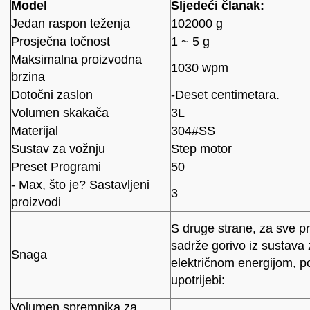
Model
Sljedeći članak:
Jedan raspon teženja
102000 g
Prosječna točnost
1 ~ 5 g
Maksimalna proizvodna
1030 wpm
brzina
Dotočni zaslon
-Deset centimetara.
Volumen skakača
3L
Materijal
304#SS
Sustav za vožnju
Step motor
Preset Programi
50
- Max, što je? Sastavljeni
3
proizvodi
S druge strane, za sve pr
sadrže gorivo iz sustava 
Snaga
električnom energijom, p
upotrijebi:
Volumen spremnika za