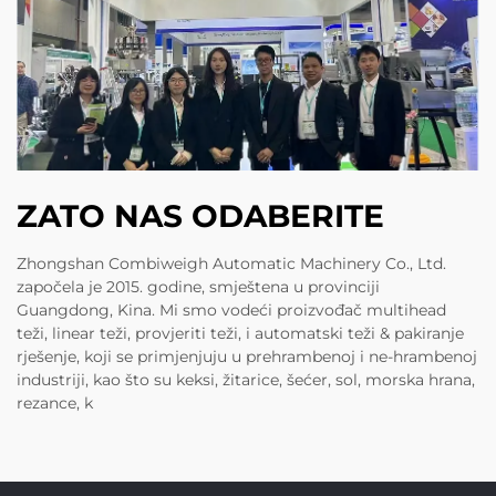
ZATO NAS ODABERITE
Zhongshan Combiweigh Automatic Machinery Co., Ltd.
započela je 2015. godine, smještena u provinciji
Guangdong, Kina. Mi smo vodeći proizvođač multihead
teži, linear teži, provjeriti teži, i automatski teži & pakiranje
rješenje, koji se primjenjuju u prehrambenoj i ne-hrambenoj
industriji, kao što su keksi, žitarice, šećer, sol, morska hrana,
rezance, k