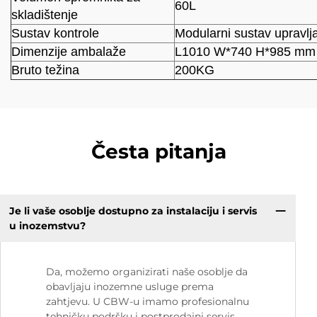
60L
skladištenje
Sustav kontrole
Modularni sustav upravlj
Dimenzije ambalaže
L1010
W*740
H*985 mm
Bruto težina
200KG
Česta pitanja
Je li vaše osoblje dostupno za instalaciju i servis
u inozemstvu?
Da, možemo organizirati naše osoblje da
obavljaju inozemne usluge prema
zahtjevu. U CBW-u imamo profesionalnu
tehničku podršku i postprodajni servis.