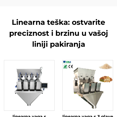
Linearna teška: ostvarite
preciznost i brzinu u vašoj
liniji pakiranja
linearna vaga s
linearna vaga s 3 glave