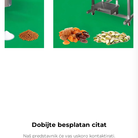
Linearna teža
Dobijte besplatan citat
Naš predstavnik će vas uskoro kontaktirati.