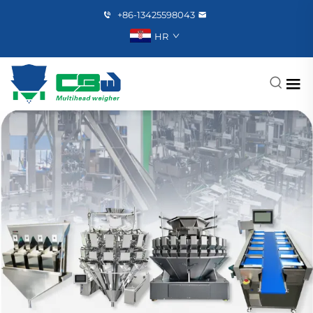
+86-13425598043
HR