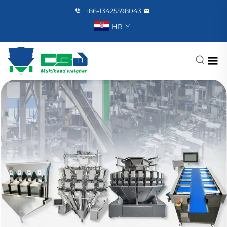
+86-13425598043
HR