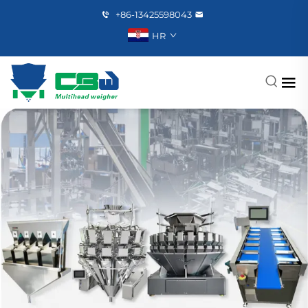
+86-13425598043
HR