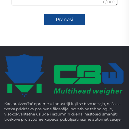
0/1000
Prenosi
Kao proizvođač opreme u industriji koji se brzo razvija, naša se
tvrtka pridržava poslovne filozofije inovativne tehnologije,
visokokvalitetne usluge i razumnih cijena, nastojeći smanjiti
troškove proizvodnje kupaca, poboljšati razine automatizacije,