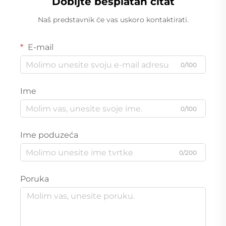
Dobijte besplatan citat
Naš predstavnik će vas uskoro kontaktirati.
E-mail
0/100
Ime
0/100
Ime poduzeća
0/200
Poruka