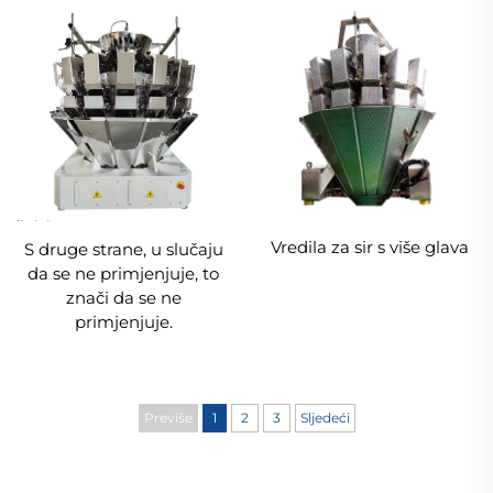
Vredila za sir s više glava
S druge strane, u slučaju
da se ne primjenjuje, to
znači da se ne
primjenjuje.
Previše
1
2
3
Sljedeći