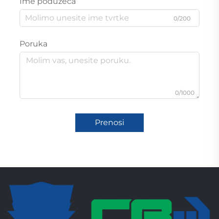
Ime poduzeća
0/200
Poruka
0/1000
Prenosi