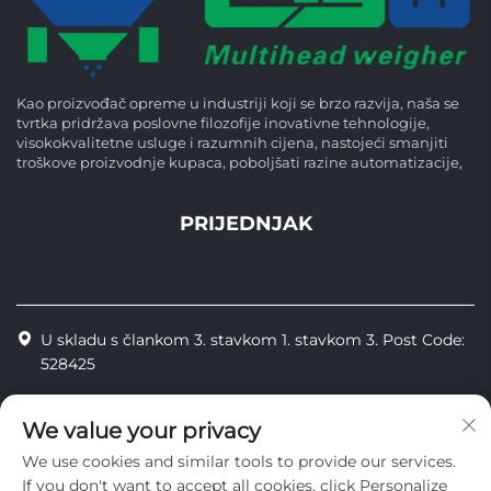
Kao proizvođač opreme u industriji koji se brzo razvija, naša se
tvrtka pridržava poslovne filozofije inovativne tehnologije,
visokokvalitetne usluge i razumnih cijena, nastojeći smanjiti
troškove proizvodnje kupaca, poboljšati razine automatizacije,
PRIJEDNJAK
U skladu s člankom 3. stavkom 1. stavkom 3. Post Code:
528425
+86-13425598043
We value your privacy
[email protected]
We use cookies and similar tools to provide our services.
If you don't want to accept all cookies, click Personalize