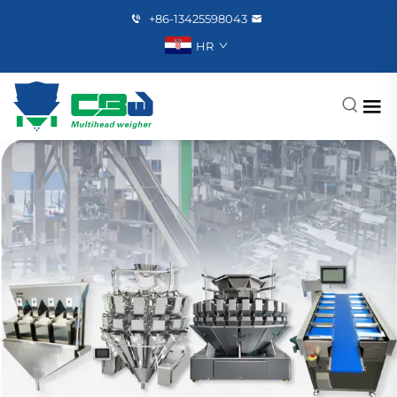
+86-13425598043
HR