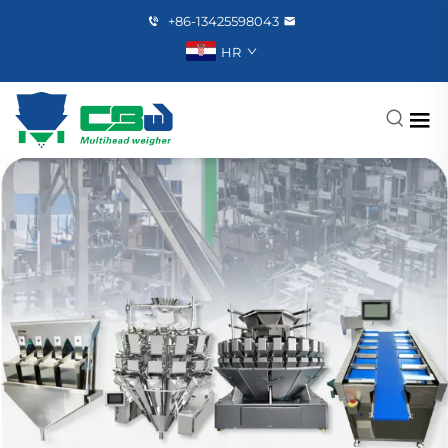
+86-13425598043
HR