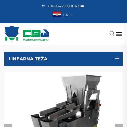
+86-13425598043
HR
LINEARNA TEŽA