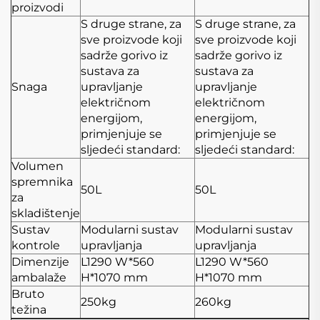
proizvodi
S druge strane, za
S druge strane, za
sve proizvode koji
sve proizvode koji
sadrže gorivo iz
sadrže gorivo iz
sustava za
sustava za
Snaga
upravljanje
upravljanje
električnom
električnom
energijom,
energijom,
primjenjuje se
primjenjuje se
sljedeći standard:
sljedeći standard:
Volumen
spremnika
50L
50L
za
skladištenje
Sustav
Modularni sustav
Modularni sustav
kontrole
upravljanja
upravljanja
Dimenzije
L1290
W*560
L1290
W*560
ambalaže
H*1070 mm
H*1070 mm
Bruto
250kg
260kg
težina