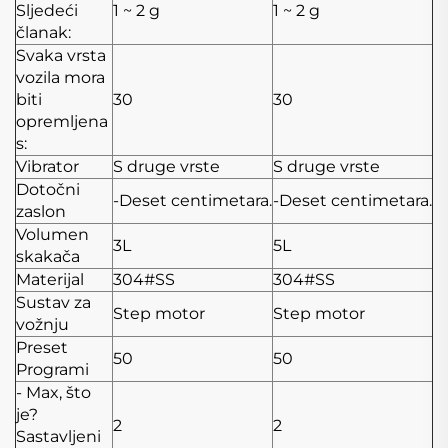
Sljedeći
1 ~ 2 g
1 ~ 2 g
članak:
Svaka vrsta
vozila mora
biti
30
30
opremljena
s:
Vibrator
S druge vrste
S druge vrste
Dotočni
-Deset centimetara.
-Deset centimetara.
zaslon
Volumen
3L
5L
skakača
Materijal
304#SS
304#SS
Sustav za
Step motor
Step motor
vožnju
Preset
50
50
Programi
- Max, što
je?
2
2
Sastavljeni