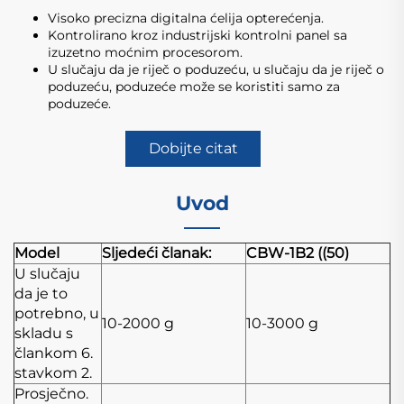
Visoko precizna digitalna ćelija opterećenja.
Kontrolirano kroz industrijski kontrolni panel sa
izuzetno moćnim procesorom.
U slučaju da je riječ o poduzeću, u slučaju da je riječ o
poduzeću, poduzeće može se koristiti samo za
poduzeće.
Dobijte citat
Uvod
Model
Sljedeći članak:
CBW-1B2 ((50)
U slučaju
da je to
potrebno, u
10-2000 g
10-3000 g
skladu s
člankom 6.
stavkom 2.
Prosječno.