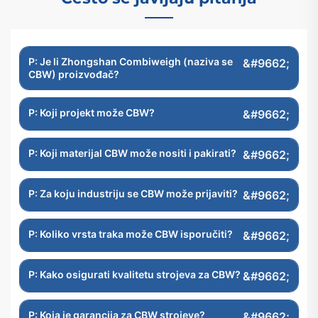
P: Je li Zhongshan Combiweigh (naziva se
CBW) proizvođač?
P: Koji projekt može CBW?
P: Koji materijal CBW može nositi i pakirati?
P: Za koju industriju se CBW može prijaviti?
P: Koliko vrsta traka može CBW isporučiti?
P: Kako osigurati kvalitetu strojeva za CBW?
P: Koja je garancija za CBW strojeve?