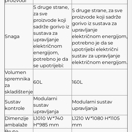
proizvodi
S druge strane,
S druge strane, za sve
za sve
proizvode koji sadrže
proizvode koji
gorivo iz sustava za
sadrže gorivo iz
upravljanje
sustava za
Snaga
električnom energijom,
upravljanje
potrebno je da se
električnom
upotrijebi električni
energijom,
sustav za upravljanje
potrebno je da
električnom energijom.
se upotrijebi:
Volumen
spremnika
60L
160L
za
skladištenje
Modularni
Sustav
Modularni sustav
sustav
kontrole
upravljanja
upravljanja
Dimenzije
L1010
W*740
L1210
W*1080
H*1105
ambalaže
H*985 mm
mm
Bruto