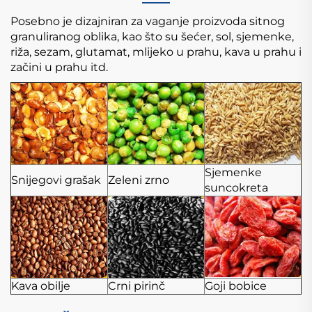
Posebno je dizajniran za vaganje proizvoda sitnog
granuliranog oblika, kao što su šećer, sol, sjemenke,
riža, sezam, glutamat, mlijeko u prahu, kava u prahu i
začini u prahu itd.
Sjemenke
Snijegovi grašak
Zeleni zrno
suncokreta
Kava obilje
Crni pirinč
Goji bobice