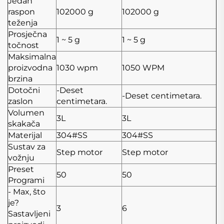
Jedan
raspon
102000 g
102000 g
teženja
Prosječna
1 ~ 5 g
1 ~ 5 g
točnost
Maksimalna
proizvodna
1030 wpm
1050 WPM
brzina
Dotočni
-Deset
-Deset centimetara.
zaslon
centimetara.
Volumen
3L
3L
skakača
Materijal
304#SS
304#SS
Sustav za
Step motor
Step motor
vožnju
Preset
50
50
Programi
- Max, što
je?
3
6
Sastavljeni