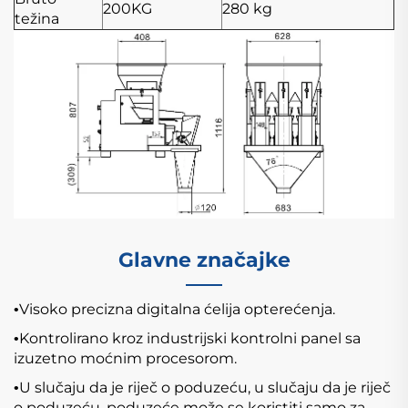
200KG
280 kg
težina
Glavne značajke
Visoko precizna digitalna ćelija opterećenja.
•
Kontrolirano kroz industrijski kontrolni panel sa
•
izuzetno moćnim procesorom.
U slučaju da je riječ o poduzeću, u slučaju da je riječ
•
o poduzeću, poduzeće može se koristiti samo za