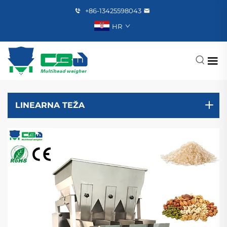
+86-13425598043
HR
LINEARNA TEŽA