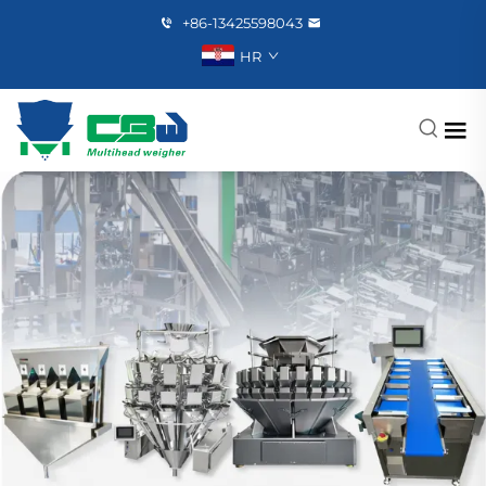
+86-13425598043
HR