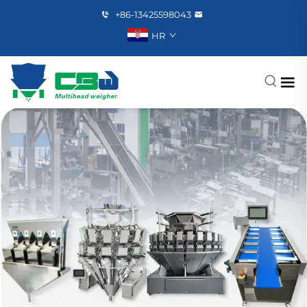
+86-13425598043
HR