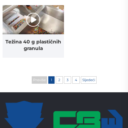
Težina 40 g plastičnih
granula
Previše
1
2
3
4
Sljedeći