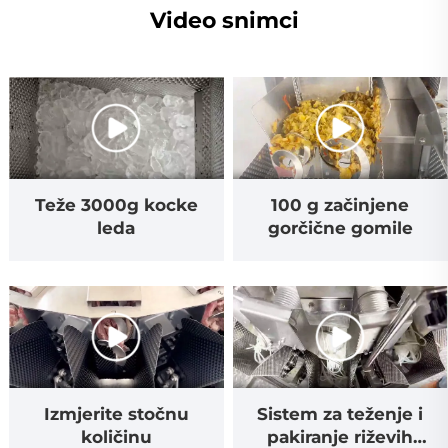
Video snimci
100 g začinjene
Teže 3000g kocke
gorčične gomile
leda
Izmjerite stočnu
Sistem za teženje i
količinu
pakiranje riževih