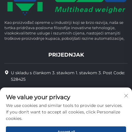
Kao proizvođač opreme u industriji koji se brzo razvija, naša se
tvrtka pridržava poslovne filozofije inovativne tehnologije,
visokokvalitetne usluge i razumnih cijena, nastojeći smanjiti
troškove proizvodnje kupaca, poboljšati razine automatizacije,
PRIJEDNJAK
U skladu s člankom 3. stavkom 1. stavkom 3. Post Code:
528425
+86-13425598043
We value your privacy
[email protected]
We use cookies and similar tools to provide our services.
If you don't want to accept all cookies, click Personalize
cookies.
Copyright © Zhongshan Combiweigh Automatic Machinery Co.,
Ltd. Sva prava su rezervirana.
Accept all