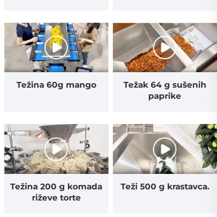
rezanka
Težina 60g mango
Težak 64 g sušenih
paprike
Težina 200 g komada
Teži 500 g krastavca.
riževe torte