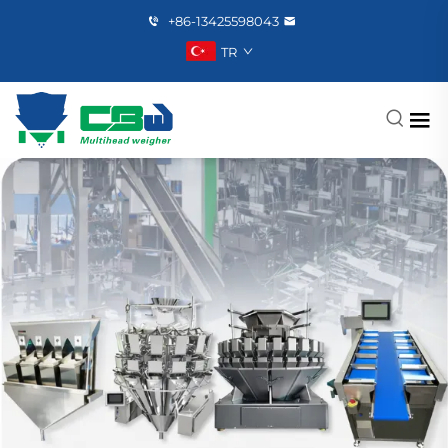
+86-13425598043
TR