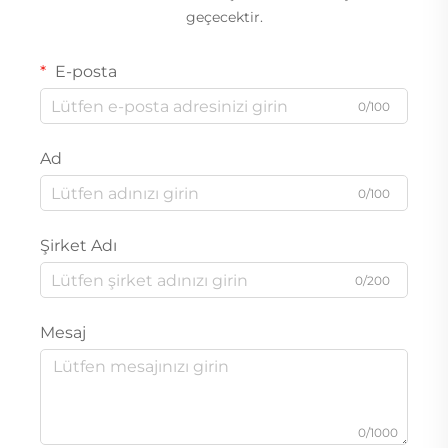
geçecektir.
E-posta
0/100
Ad
0/100
Şirket Adı
0/200
Mesaj
0/1000