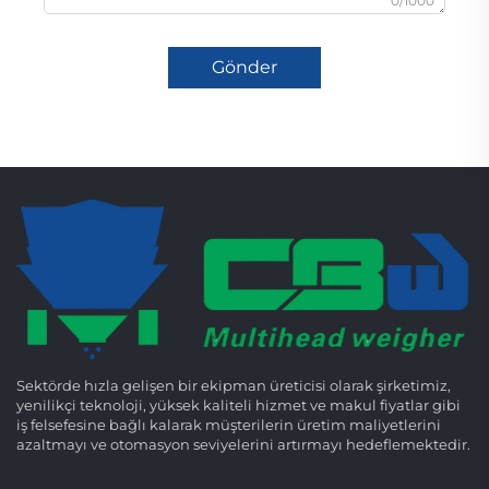
0/1000
Gönder
Sektörde hızla gelişen bir ekipman üreticisi olarak şirketimiz,
yenilikçi teknoloji, yüksek kaliteli hizmet ve makul fiyatlar gibi
iş felsefesine bağlı kalarak müşterilerin üretim maliyetlerini
azaltmayı ve otomasyon seviyelerini artırmayı hedeflemektedir.