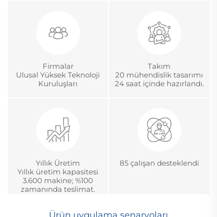
yönetiminde 18 yıldan
Metroloji Akreditasyon
fazla deneyim
Sertifikası.
Firmalar
Takım
Ulusal Yüksek Teknoloji
20 mühendislik tasarımı
Kuruluşları
24 saat içinde hazırlandı.
Yıllık Üretim
85 çalışan desteklendi
Yıllık üretim kapasitesi
3.600 makine; %100
zamanında teslimat.
Ürün uygulama senaryoları