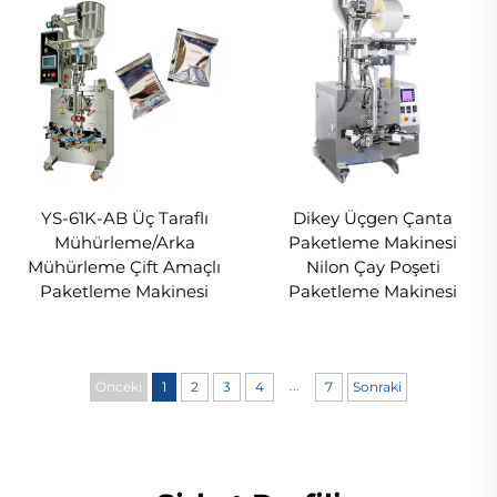
YS-61K-AB Üç Taraflı
Dikey Üçgen Çanta
Mühürleme/Arka
Paketleme Makinesi
Mühürleme Çift Amaçlı
Nilon Çay Poşeti
Paketleme Makinesi
Paketleme Makinesi
...
Önceki
1
2
3
4
7
Sonraki