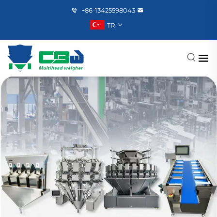
+86-13425598043
TR