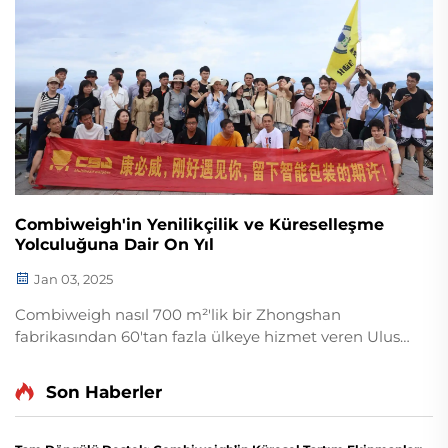
Combiweigh'in Yenilikçilik ve Küreselleşme
Yolculuğuna Dair On Yıl
Jan 03, 2025
Combiweigh nasıl 700 m²'lik bir Zhongshan
fabrikasından 60'tan fazla ülkeye hizmet veren Ulusal
Yüksek Teknoloji Girişimi haline geldi? Akıllı tartım
çözümlerini keşfedin—bugün küresel OEM/ODM
Son Haberler
danışmanlığı talep edin.