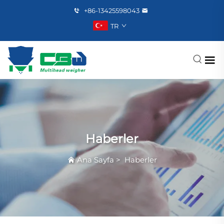
+86-13425598043
TR
Haberler
Ana Sayfa
>
Haberler