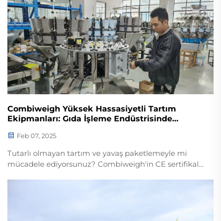
durumda kalmasını, mevzuata uyumunu ve yatırım
getirisini (ROI) garanti eder. Bugün hizmet planınızı
talep edin.
Combiweigh Yüksek Hassasiyetli Tartım
Ekipmanları: Gıda İşleme Endüstrisinde
Verimlilik ve Hassasiyet Açısından İki Temel
Feb 07, 2025
Referans
Tutarlı olmayan tartım ve yavaş paketlemeyle mi
mücadele ediyorsunuz? Combiweigh'in CE sertifikalı
çok başlıklı tartıları, kontrol tartıları ve entegre
sistemleri ±0,1 g doğruluk ve 120 ppm hız sunar. Gıda
üretim hattınızın verimliliğini bugün optimize edin.