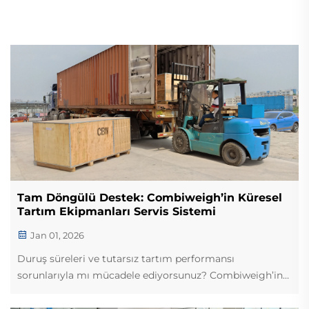
Tam Döngülü Destek: Combiweigh’in Küresel
Tartım Ekipmanları Servis Sistemi
Jan 01, 2026
Duruş süreleri ve tutarsız tartım performansı
sorunlarıyla mı mücadele ediyorsunuz? Combiweigh’in
küresel tam döngülü servisi — OEM/ODM desteği, 7/24
uzaktan destek ve şeffaf kalite kontrolü — sistem çalışır