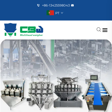
+86-13425598043
PT