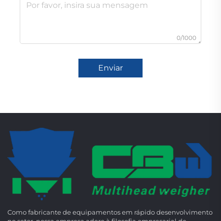
0/1000
Enviar
Como fabricante de equipamentos em rápido desenvolvimento
no setor, nossa empresa adere à filosofia empresarial de