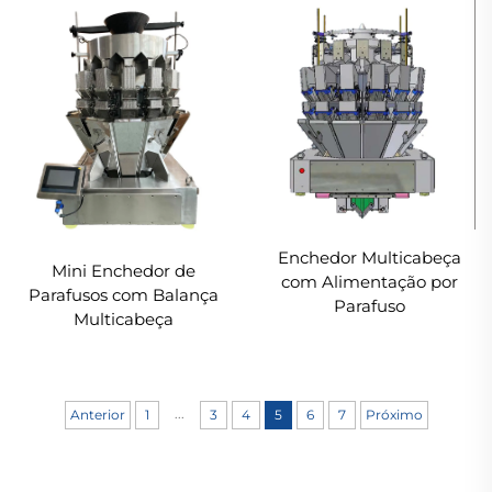
Enchedor Multicabeça
Mini Enchedor de
com Alimentação por
Parafusos com Balança
Parafuso
Multicabeça
...
Anterior
1
3
4
5
6
7
Próximo