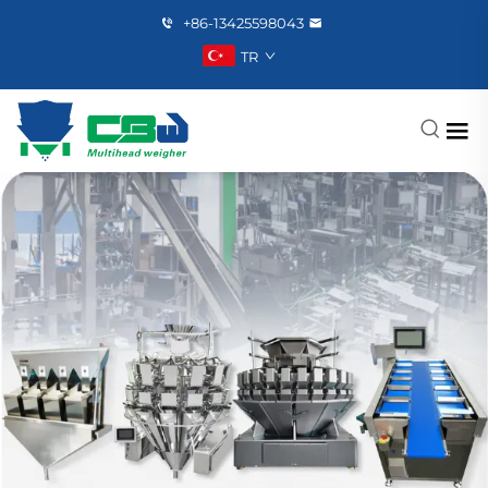
+86-13425598043
TR