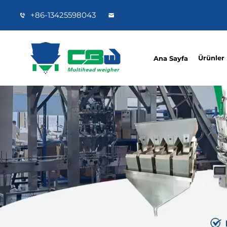
+86-13425598043
Ürünler
Ana Sayfa