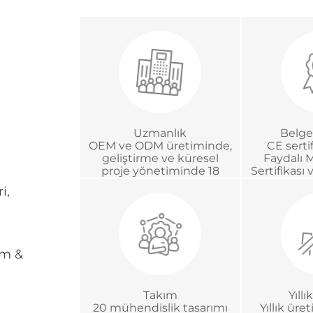
Uzmanlık
Belge
OEM ve ODM üretiminde,
CE sertif
geliştirme ve küresel
Faydalı 
proje yönetiminde 18
Sertifikası 
yıldan fazla deneyim
Akreditasy
i,
tım &
Takım
Yıll
20 mühendislik tasarımı
Yıllık üre