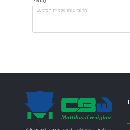
Mesaj
H
Sektörde hızla gelişen bir ekipman üreticisi