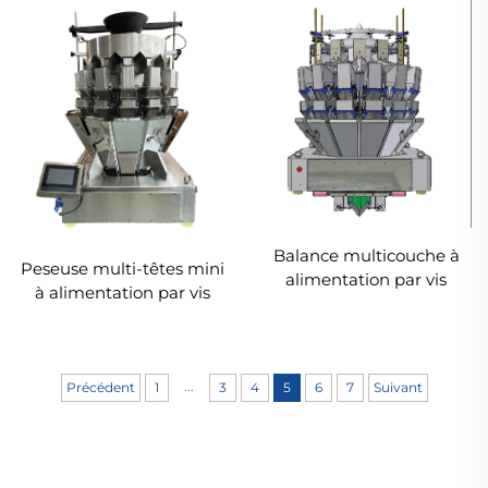
Balance multicouche à
Peseuse multi-têtes mini
alimentation par vis
à alimentation par vis
...
Précédent
1
3
4
5
6
7
Suivant