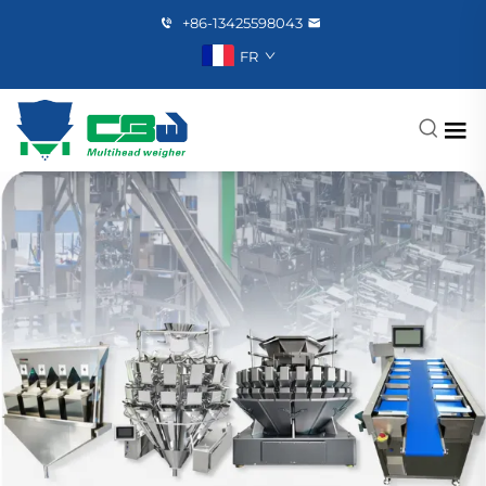
+86-13425598043
FR