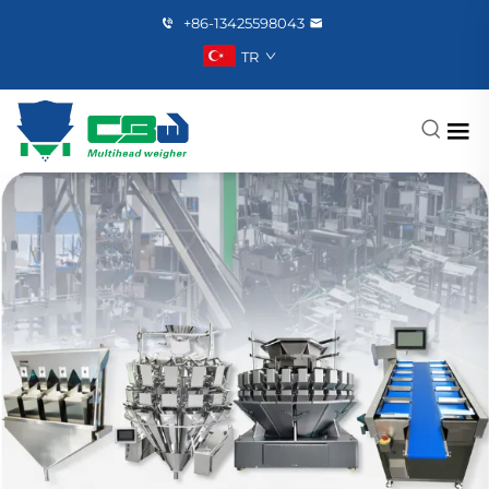
+86-13425598043
TR