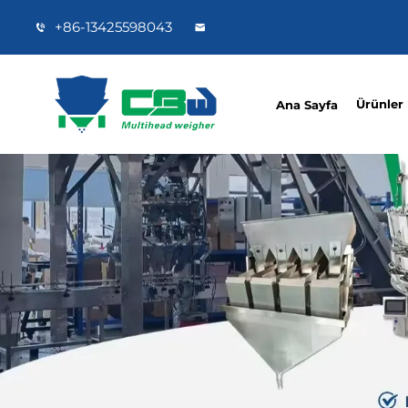
+86-13425598043
Ürünler
Ana Sayfa