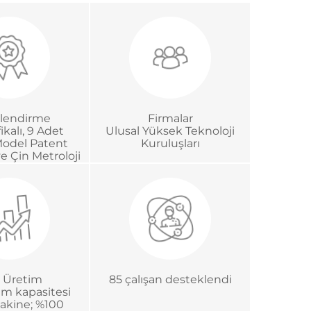
lendirme
Firmalar
ikalı, 9 Adet
Ulusal Yüksek Teknoloji
Model Patent
Kuruluşları
ve Çin Metroloji
on Sertifikası.
ık Üretim
85 çalışan desteklendi
tim kapasitesi
akine; %100