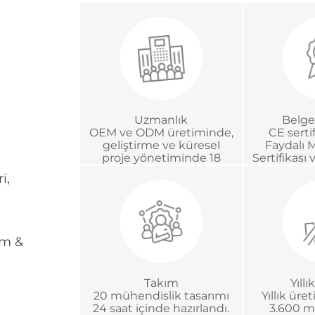
Uzmanlık
Belge
OEM ve ODM üretiminde,
CE sertif
geliştirme ve küresel
Faydalı 
proje yönetiminde 18
Sertifikası 
yıldan fazla deneyim
Akreditasy
i,
tım &
Takım
Yıll
20 mühendislik tasarımı
Yıllık üre
24 saat içinde hazırlandı.
3.600 m