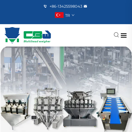
+86-13425598043
TR