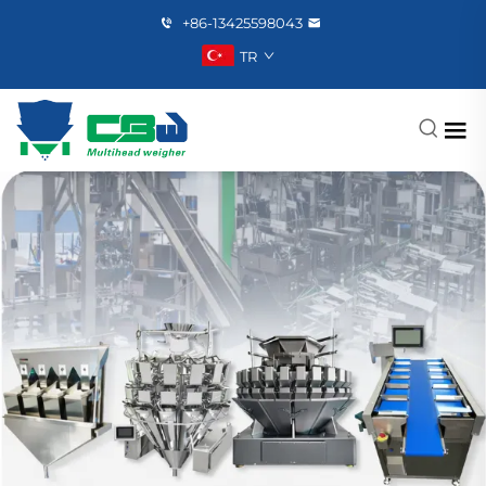
+86-13425598043
TR