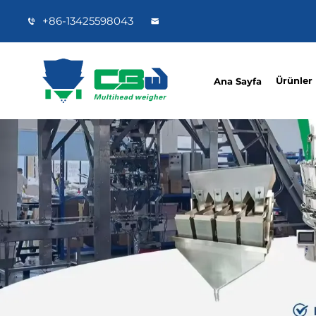
+86-13425598043
Ürünler
Ana Sayfa