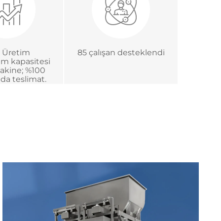
ık Üretim
85 çalışan desteklendi
tim kapasitesi
akine; %100
da teslimat.