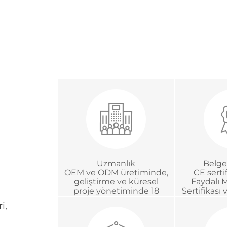
Uzmanlık
Belge
OEM ve ODM üretiminde,
CE sertif
geliştirme ve küresel
Faydalı 
proje yönetiminde 18
Sertifikası 
yıldan fazla deneyim
Akreditasy
i,