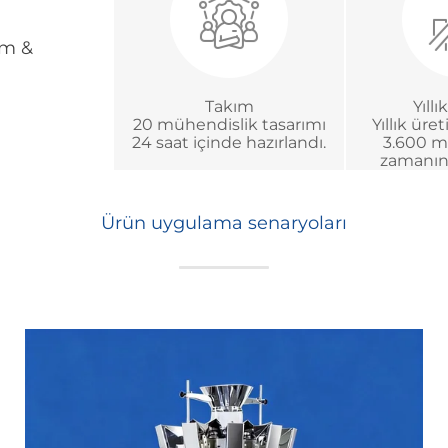
tım &
Takım
Yıll
20 mühendislik tasarımı
Yıllık üre
24 saat içinde hazırlandı.
3.600 m
zamanın
Ürün uygulama senaryoları