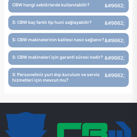
CBW hangi sektörlerde kullanılabilir?
S: CBW kaç farklı tip huni sağlayabilir?
S: CBW makinelerinin kalitesi nasıl sağlanır?
S: CBW makineleri için garanti süresi nedir?
S: Personeliniz yurt dışı kurulum ve servis
hizmetleri için mevcut mu?