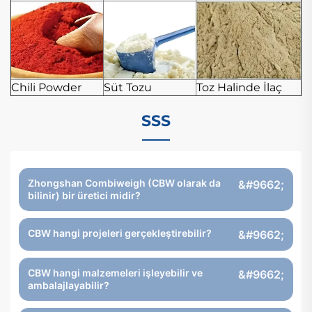
Chili Powder
Süt Tozu
Toz Halinde İlaç
SSS
Zhongshan Combiweigh (CBW olarak da
bilinir) bir üretici midir?
CBW hangi projeleri gerçekleştirebilir?
CBW hangi malzemeleri işleyebilir ve
ambalajlayabilir?