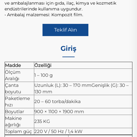
ve ambalajlanması için gıda, ilaç, kimya ve kozmetik
endüstrilerinde kullanıma uygundur.
•
Ambalaj malzemesi: Kompozit film.
Teklif Alın
Giriş
Madde
Özelliği
Ölçüm
1 – 100 g
Aralığı
Çanta
Uzunluk (L): 30 – 170 mmGenişlik (G): 30 –
boyutu
130 mm
Paketleme
20 – 60 torba/dakika
hızı
Boyutlar
900 × 1100 × 1900 mm
Makine
235 KG
ağırlığı
Toplam güç
220 V / 50 Hz / 1,4 kW