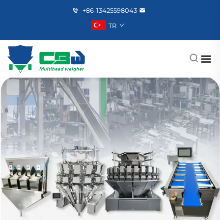
+86-13425598043
TR