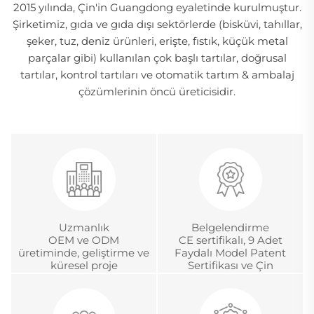
2015 yılında, Çin'in Guangdong eyaletinde kurulmuştur.
Şirketimiz, gıda ve gıda dışı sektörlerde (bisküvi, tahıllar,
şeker, tuz, deniz ürünleri, erişte, fıstık, küçük metal
parçalar gibi) kullanılan çok başlı tartılar, doğrusal
tartılar, kontrol tartıları ve otomatik tartım & ambalaj
çözümlerinin öncü üreticisidir.
Uzmanlık
Belgelendirme
OEM ve ODM
CE sertifikalı, 9 Adet
üretiminde, geliştirme ve
Faydalı Model Patent
küresel proje
Sertifikası ve Çin
yönetiminde 18 yıldan
Metroloji Akreditasyon
fazla deneyim
Sertifikası.