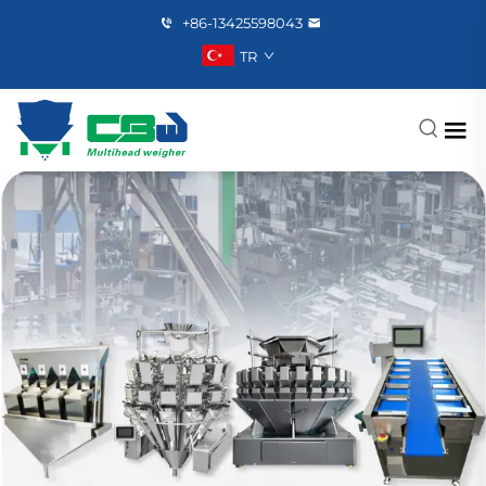
+86-13425598043
TR