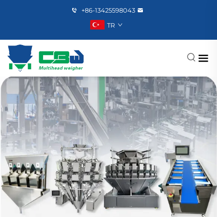
+86-13425598043
TR