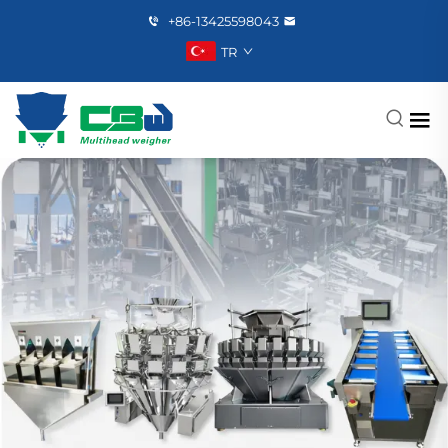
+86-13425598043
TR