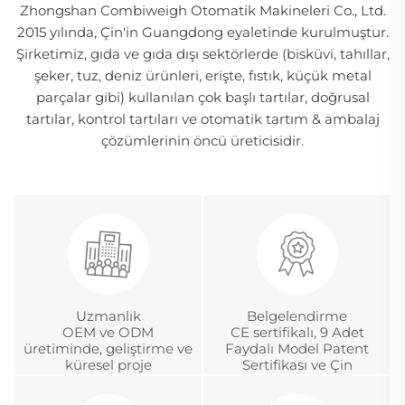
Zhongshan Combiweigh Otomatik Makineleri Co., Ltd.
2015 yılında, Çin'in Guangdong eyaletinde kurulmuştur.
Şirketimiz, gıda ve gıda dışı sektörlerde (bisküvi, tahıllar,
şeker, tuz, deniz ürünleri, erişte, fıstık, küçük metal
parçalar gibi) kullanılan çok başlı tartılar, doğrusal
tartılar, kontrol tartıları ve otomatik tartım & ambalaj
çözümlerinin öncü üreticisidir.
Uzmanlık
Belgelendirme
OEM ve ODM
CE sertifikalı, 9 Adet
üretiminde, geliştirme ve
Faydalı Model Patent
küresel proje
Sertifikası ve Çin
yönetiminde 18 yıldan
Metroloji Akreditasyon
fazla deneyim
Sertifikası.