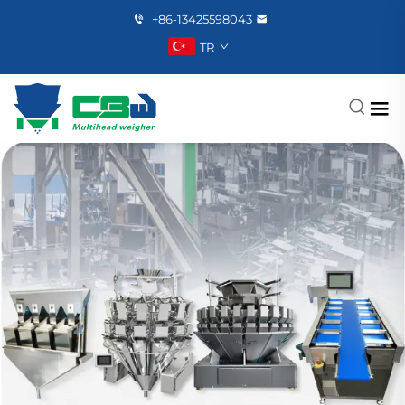
+86-13425598043
TR