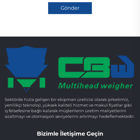
Gönder
Sektörde hızla gelişen bir ekipman üreticisi olarak şirketimiz,
yenilikçi teknoloji, yüksek kaliteli hizmet ve makul fiyatlar gibi
iş felsefesine bağlı kalarak müşterilerin üretim maliyetlerini
azaltmayı ve otomasyon seviyelerini artırmayı hedeflemektedir.
Bizimle İletişime Geçin