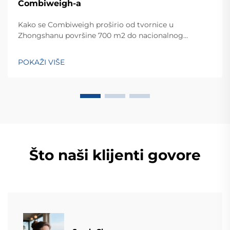
Combiweigh-a
Kako se Combiweigh proširio od tvornice u
Zhongshanu površine 700 m2 do nacionalnog
visokotehnološkog poduzeća koje služi više od 60
zemalja. Otkrijte njihova inteligentna rješenja za
POKAŽI VIŠE
tehtanjezažali globalnu konsultaciju OEM/ODM-a još
danas.
Što naši klijenti govore