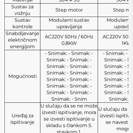
Sustav za
Step motor
Step mo
vožnju
Sustav
Modularni sustav
Modularni 
kontrole
upravljanja
upravlja
Snabdijevanje
AC220V 50Hz / 60Hz
AC220V 50Hz
električnom
0,8KW
1KW
energijom
- Snimak: - Snimak: -
- Snimak: - S
Snimak: - Snimak: -
Snimak: - Sn
Snimak: - Snimak: -
Snimak: - Sn
Snimak: - Snimak: -
Snimak: - Sn
Mogućnosti
Snimak: - Snimak: -
Snimak: - Sn
Snimak: - Snimak: -
Snimak: - Sn
Snimak: - Snimak: -
Snimak: - Sn
Snimak: - Snim
Snimak: -
U slučaju da se ne može
U slučaju da s
izvesti ispitivanje, mora
Uređaj za
izvesti ispitiv
se izvesti ispitivanje u
ispitivanje
se navesti d
skladu s člankom 5.
moguć
stavkom 1.