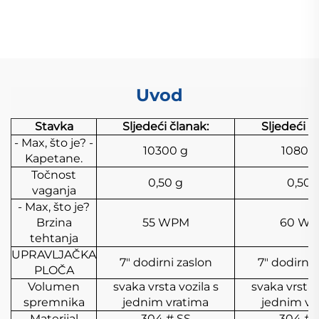
doziranje
Uvod
Stavka
Sljedeći članak:
Sljedeći č
- Max, što je? -
10300 g
10800
Kapetane.
Točnost
0,50 g
0,50 
vaganja
- Max, što je?
Brzina
55 WPM
60 W
tehtanja
UPRAVLJAČKA
7" dodirni zaslon
7" dodirni 
PLOČA
Volumen
svaka vrsta vozila s
svaka vrsta 
spremnika
jednim vratima
jednim vr
Materijal
304 # SS
304 # 