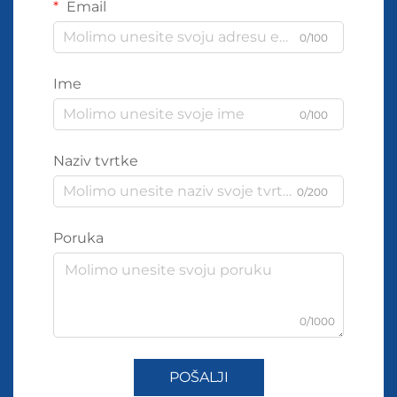
Email
0/100
Ime
0/100
Naziv tvrtke
0/200
Poruka
0/1000
POŠALJI