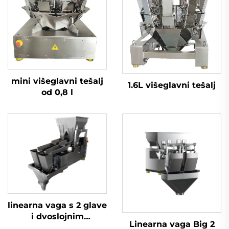
mini višeglavni tešalj
1.6L višeglavni tešalj
od 0,8 l
linearna vaga s 2 glave
i dvoslojnim
Linearna vaga Big 2
posudama za