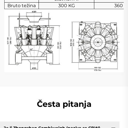
Bruto težina
300 KG
360 k
Česta pitanja
Je li Zhongshan Combiweigh (naziva se CBW)