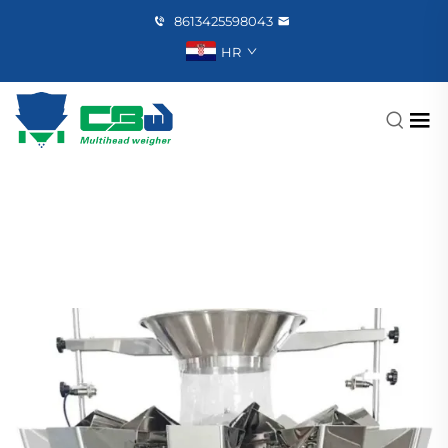
8613425598043
HR