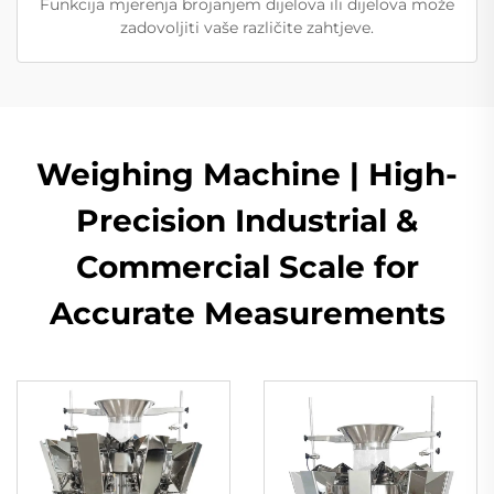
Funkcija mjerenja brojanjem dijelova ili dijelova može
zadovoljiti vaše različite zahtjeve.
Weighing Machine | High-
Precision Industrial &
Commercial Scale for
Accurate Measurements