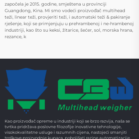
započela je 2015. godine, smještena u provinciji
Guangdong, Kina. Mi smo vodeći proizvođač multihead
teži, linear teži, provjeriti teži, i automatski teži & pakiranje
rješenje, koji se primjenjuju u prehrambenoj i ne-hrambenoj
industriji, kao što su keksi, žitarice, šećer, sol, morska hrana,
rezance, k
Kao proizvođač opreme u industriji koji se brzo razvija, naša se
tvrtka pridržava poslovne filozofije inovativne tehnologije,
visokokvalitetne usluge i razumnih cijena, nastojeći smanjiti
troškove proizvodnje kupaca, poboljšati razine automatizacije,