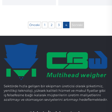
Tartar
Önceki
1
2
3
4
Sonraki
Sektörde hızla gelişen bir ekipman üreticisi olarak şirketimiz,
yenilikçi teknoloji, yüksek kaliteli hizmet ve makul fiyatlar gibi
iş felsefesine bağlı kalarak müşterilerin üretim maliyetlerini
azaltmayı ve otomasyon seviyelerini artırmayı hedeflemektedir.