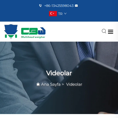
+86-13425598043
TR
Videolar
Ana Sayfa
>
Videolar