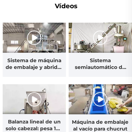
Vídeos
Sistema de máquina
Sistema
de embalaje y abridor
semiautomático de
de cajas de cartón
cabezal para tornillos
y polvo
Balanza lineal de un
Máquina de embalaje
solo cabezal: pesa 100
al vacío para chucrut