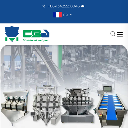
+86-13425598043
FR