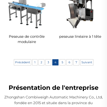
Peseuse de contrôle
peseuse linéaire à 1 tête
modulaire
Précédent
1
2
3
4
5
6
7
Suivant
Présentation de l'entreprise
Zhongshan Combiweigh Automatic Machinery Co., Ltd,
fondée en 2015 et située dans la province du