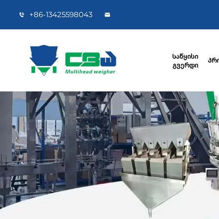
+86-13425598043
Საწყისი
Პრ
გვერდი