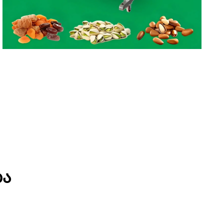
Წრფივი საწონი
ბა