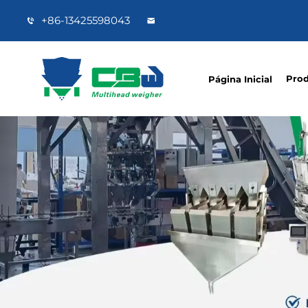
+86-13425598043
Pro
Página Inicial