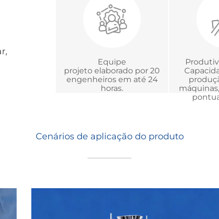
projetos
em Me
r,
Equipe
Produti
projeto elaborado por 20
Capacida
engenheiros em até 24
produçã
horas.
máquinas,
pontua
Cenários de aplicação do produto