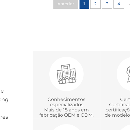
.
Anterior
1
2
3
4
 e
ong,
Conhecimentos
Cert
especializados
Certific
Mais de 18 anos em
certificaç
fabricação OEM e ODM,
de modelo 
ores
desenvolvimento e
com a C
gerenciamento global de
Chinesa d