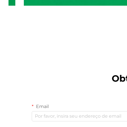
Máquina de Balança Multi-
cabeça
Ob
Email