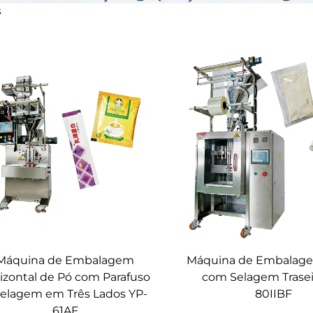
s
Máquina de Embalagem
Máquina de Embalag
izontal de Pó com Parafuso
com Selagem Trasei
Selagem em Três Lados YP-
80IIBF
61AF