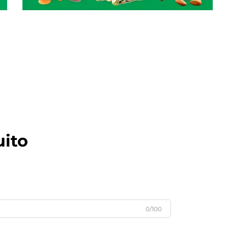
Pesador Linear
ito
0/100