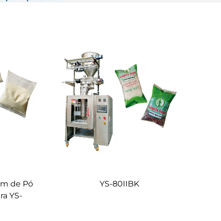
em de Pó
YS-80IIBK
ra YS-