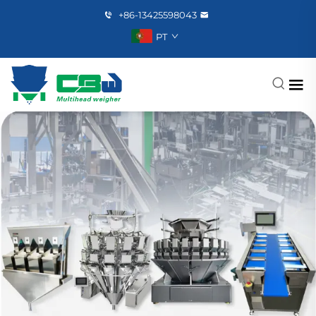
+86-13425598043
PT