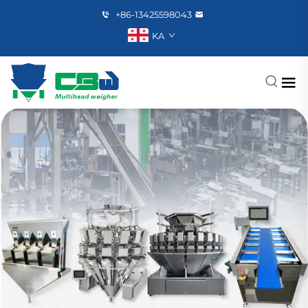
+86-13425598043
KA