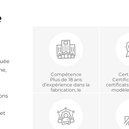
e
tuée
ne,
Compétence
Cert
Plus de 18 ans
Certifi
d’expérience dans la
certificat
fabrication, le
modèle 
développement et la
certifica
ions
gestion de projets
d’acc
internationaux en OEM et
métro
ODM
 et