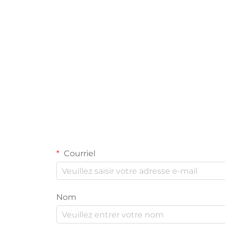
Peseuse multibac
Courriel
Nom