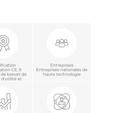
ification
Entreprises
cation CE, 9
Entreprises nationales de
s de brevet de
haute technologie
d’utilité et
tion chinoise
réditation
logique.