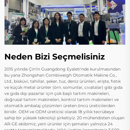
Neden Bizi Seçmelisiniz
2015 yılında Çin'in Guangdong Eyaleti'nde kurulmasından
bu yana Zhongshan Combiweigh Otomatik Makine Co.,
Ltd., bisküvi, tahıllar, şeker, tuz, deniz ürünleri, erişte, fıstık
ve küçük metal ürünler (örn. somunlar, cıvatalar) gibi gıda
ve gıda dışı pazarlar için çok başlı tartım makineleri,
doğrusal tartım makineleri, kontrol tartım makineleri ve
otomatik ambalaj çözümleri üreten öncü üreticilerden
biridir. OEM ve ODM üreticisi olarak 18 yıllık tecrübeye
sahip bir yüksek teknoloji şirketiyiz. 20 mühendisten oluşan
AR-GE ekibimiz, yeni ürünler için şemaları yalnızca 24
saatte tamamlamaktadır. Yıllık üretim kapasitemiz 3.600