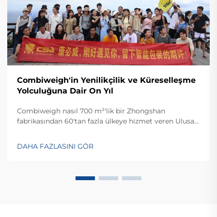
Combiweigh'in Yenilikçilik ve Küreselleşme
Yolculuğuna Dair On Yıl
Combiweigh nasıl 700 m²'lik bir Zhongshan
fabrikasından 60'tan fazla ülkeye hizmet veren Ulusal
Yüksek Teknoloji Girişimi haline geldi? Akıllı tartım
çözümlerini keşfedin—bugün küresel OEM/ODM
DAHA FAZLASINI GÖR
danışmanlığı talep edin.