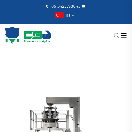
8613425598043
TR