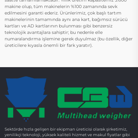
makine olup, tüm makinelerin %100 zamanında sevk
edilmesini garanti ederiz. Ürünlerimiz, çok başlı tartım
makinelerinin tamamında aynı ana kart, bağımsız sürücü
kartları ve AD kartlarının bulunması gibi benzersiz
teknolojik avantajlara sahiptir; bu nedenle elle
numaralandırma işlemine gerek duyulmaz (bu özellik, diğer
üreticilere kıyasla önemli bir fark yaratır).
Sektörde hızla gelişen bir ekipman üreticisi olarak şirketimiz,
yenilikçi teknoloji, yüksek kaliteli hizmet ve makul fiyatlar gibi