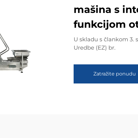
mašina s in
funkcijom ot
U skladu s člankom 3. 
Uredbe (EZ) br.
Zatražite ponudu