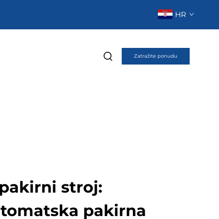
HR
Zatražite ponudu
akirni stroj:
utomatska pakirna