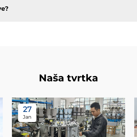
ve?
Naša tvrtka
27
Jan