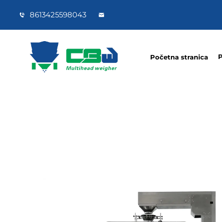
8613425598043
P
Početna stranica