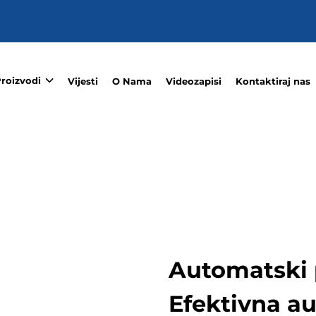
roizvodi
Vijesti
O Nama
Videozapisi
Kontaktiraj nas
Automatski p
Efektivna a