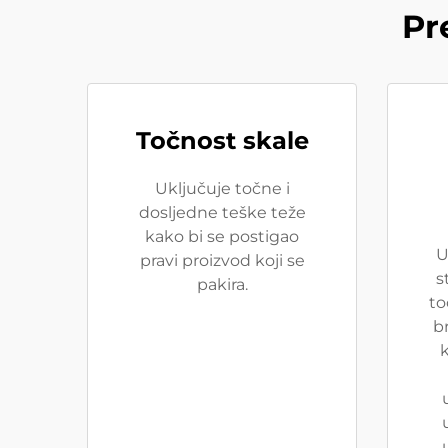
Pr
Točnost skale
Uključuje točne i
dosljedne teške teže
kako bi se postigao
U
pravi proizvod koji se
s
pakira.
to
b
k