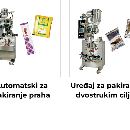
utomatski za
Uređaj za pakira
akiranje praha
dvostrukim cil