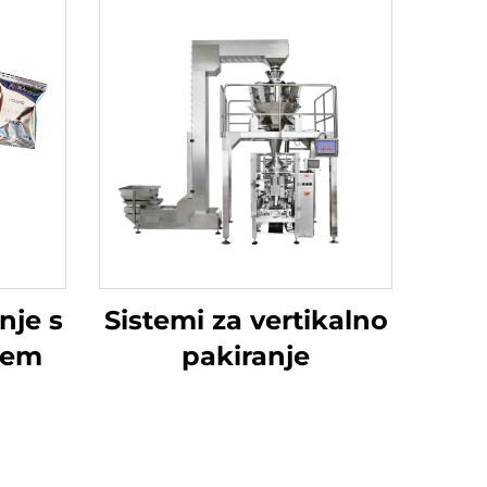
nje s
Sistemi za vertikalno
jem
pakiranje