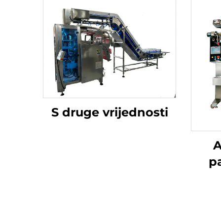
S druge vrijednosti
A
p