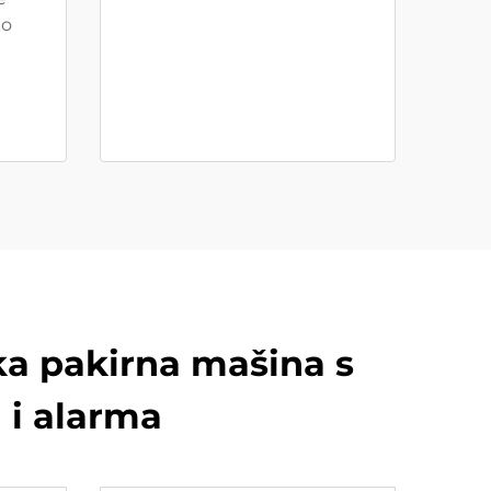
ko
ka pakirna mašina s
 i alarma