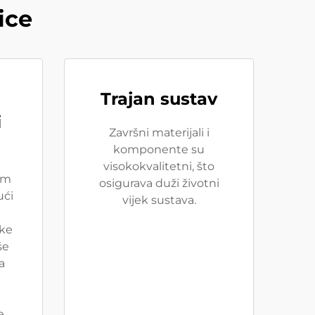
ice
Trajan sustav
i
Završni materijali i
komponente su
visokokvalitetni, što
im
osigurava duži životni
ući
vijek sustava.
čke
še
a
u
e