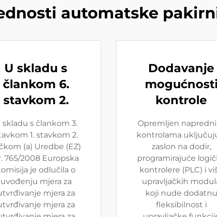
ednosti automatske pakirn
U skladu s
Dodavanje
člankom 6.
mogućnost
stavkom 2.
kontrole
 skladu s člankom 3.
Opremljen napredn
tavkom 1. stavkom 2.
kontrolama uključuj
čkom (a) Uredbe (EZ)
zaslon na dodir,
r. 765/2008 Europska
programirajuće logi
omisija je odlučila o
kontrolere (PLC) i vi
uvođenju mjera za
upravljačkih modul
utvrđivanje mjera za
koji nude dodatn
utvrđivanje mjera za
fleksibilnost i
utvrđivanje mjera za
upravljačke funkcij