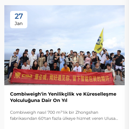
27
Jan
Combiweigh'in Yenilikçilik ve Küreselleşme
Yolculuğuna Dair On Yıl
Combiweigh nasıl 700 m²'lik bir Zhongshan
fabrikasından 60'tan fazla ülkeye hizmet veren Ulusal
Yüksek Teknoloji Girişimi haline geldi? Akıllı tartım