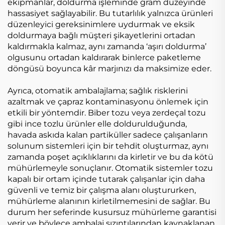
ekipmanlar, doldurma işleminde gram düzeyinde
hassasiyet sağlayabilir. Bu tutarlılık yalnızca ürünleri
düzenleyici gereksinimlere uydurmak ve eksik
doldurmaya bağlı müşteri şikayetlerini ortadan
kaldırmakla kalmaz, aynı zamanda ‘aşırı doldurma’
olgusunu ortadan kaldırarak binlerce paketleme
döngüsü boyunca kâr marjınızı da maksimize eder.
Ayrıca, otomatik ambalajlama; sağlık risklerini
azaltmak ve çapraz kontaminasyonu önlemek için
etkili bir yöntemdir. Biber tozu veya zerdeçal tozu
gibi ince tozlu ürünler elle doldurulduğunda,
havada askıda kalan partiküller sadece çalışanların
solunum sistemleri için bir tehdit oluşturmaz, aynı
zamanda poşet açıklıklarını da kirletir ve bu da kötü
mühürlemeyle sonuçlanır. Otomatik sistemler tozu
kapalı bir ortam içinde tutarak çalışanlar için daha
güvenli ve temiz bir çalışma alanı oluştururken,
mühürleme alanının kirletilmemesini de sağlar. Bu
durum her seferinde kusursuz mühürleme garantisi
verir ve böylece ambalaj sızıntılarından kaynaklanan