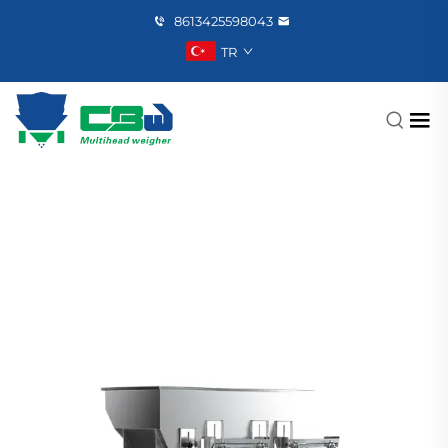
8613425598043
TR