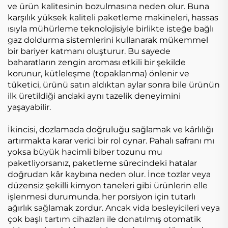
ve ürün kalitesinin bozulmasına neden olur. Buna
karşılık yüksek kaliteli paketleme makineleri, hassas
ısıyla mühürleme teknolojisiyle birlikte isteğe bağlı
gaz doldurma sistemlerini kullanarak mükemmel
bir bariyer katmanı oluşturur. Bu sayede
baharatların zengin aroması etkili bir şekilde
korunur, kütleleşme (topaklanma) önlenir ve
tüketici, ürünü satın aldıktan aylar sonra bile ürünün
ilk üretildiği andaki aynı tazelik deneyimini
yaşayabilir.
İkincisi, dozlamada doğruluğu sağlamak ve kârlılığı
artırmakta karar verici bir rol oynar. Pahalı safranı mı
yoksa büyük hacimli biber tozunu mu
paketliyorsanız, paketleme sürecindeki hatalar
doğrudan kâr kaybına neden olur. İnce tozlar veya
düzensiz şekilli kimyon taneleri gibi ürünlerin elle
işlenmesi durumunda, her porsiyon için tutarlı
ağırlık sağlamak zordur. Ancak vida besleyicileri veya
çok başlı tartım cihazları ile donatılmış otomatik