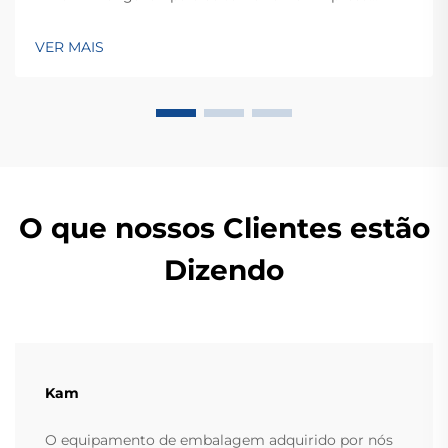
Nacional de Alta Tecnologia, atendendo mais de 60
países. Conheça suas soluções inteligentes de
VER MAIS
pesagem — solicite ainda hoje uma consulta global
OEM/ODM.
O que nossos Clientes estão
Dizendo
Kam
O equipamento de embalagem adquirido por nós