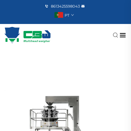
8613425598043
PT