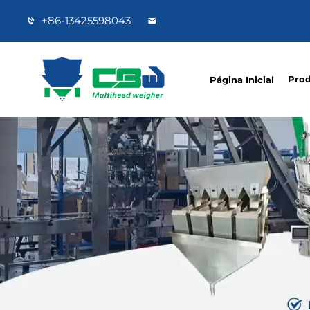
+86-13425598043
Pro
Página Inicial