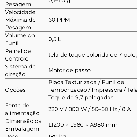
0,1–1,0 g
Pesagem
Velocidade
Máxima de
60 PPM
Pesagem
Volume do
0,5 L
Funil
Painel de
tela de toque colorida de 7 pol
Controle
Sistema de
Motor de passo
direção
Placa Texturizada / Funil de
Opções
Temporização / Impressora / Tel
Toque de 9,7 polegadas
Fonte de
220 V / 800 W / 50–60 Hz / 8 A
alimentação
Dimensão da
L1200 × L980 × A980 mm
Embalagem
Peso
180 kg