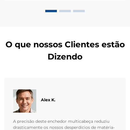
OEM/ODM.
O que nossos Clientes estão
Dizendo
Alex K.
A precisão deste enchedor multicabeça reduziu
drasticamente os nossos desperdícios de matéria-