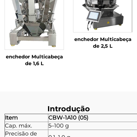
enchedor Multicabeça
de 2,5 L
enchedor Multicabeça
de 1,6 L
Introdução
Item
CBW-1A10 (05)
Cap. máx.
5–100 g
Precisão de