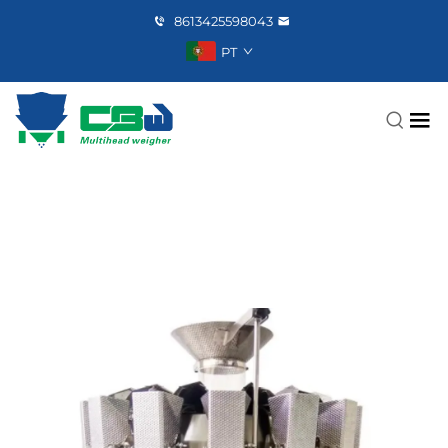
8613425598043
PT