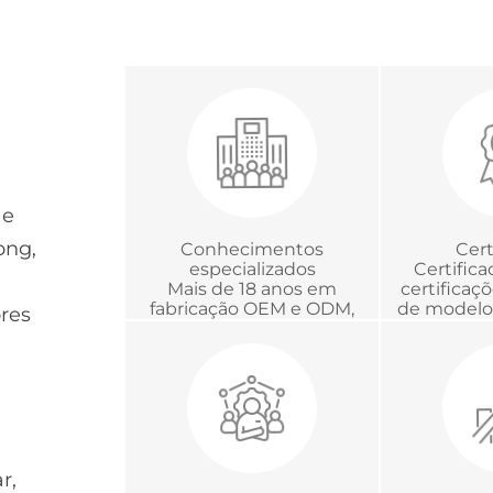
 e
ong,
Conhecimentos
Cert
especializados
Certific
Mais de 18 anos em
certificaç
fabricação OEM e ODM,
de modelo 
ores
desenvolvimento e
com a C
gerenciamento global de
Chinesa d
projetos
em Me
r,