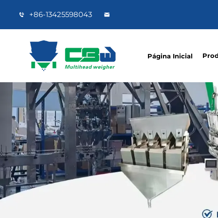
+86-13425598043
Pro
Página Inicial