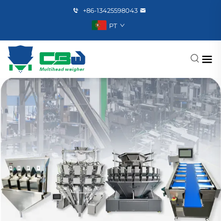
+86-13425598043
PT