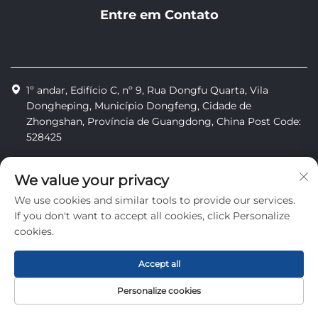
Entre em Contato
1º andar, Edifício C, nº 9, Rua Dongfu Quarta, Vila
Dongheping, Município Dongfeng, Cidade de
Zhongshan, Província de Guangdong, China Post Code:
528425
+86-13425598043
We value your privacy
[email protected]
We use cookies and similar tools to provide our services.
If you don't want to accept all cookies, click Personalize
cookies.
Direitos autorais © Zhongshan Combiweigh Automatic
Machinery Co., Ltd. Todos os direitos reservados
Accept all
Política de Privacidade
Personalize cookies