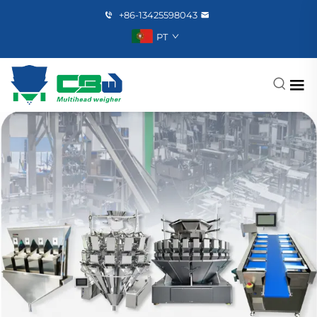
+86-13425598043
PT