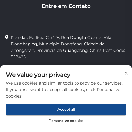
Entre em Contato
1º andar, Edifício C, nº 9, Rua Dongfu Quarta, Vila
Dongheping, Município Dongfeng, Cidade de
Zhongshan, Província de Guangdong, China Post Code:
528425
+86-13425598043
We value your privacy
[email protected]
We use cookies and similar tools to provide our services.
If you don't want to accept all cookies, click Personalize
cookies.
Direitos autorais © Zhongshan Combiweigh Automatic
Machinery Co., Ltd. Todos os direitos reservados
Accept all
Política de Privacidade
Personalize cookies