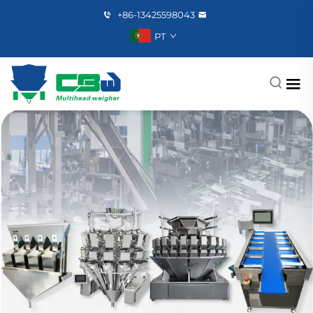
+86-13425598043
PT