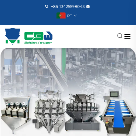
+86-13425598043
PT