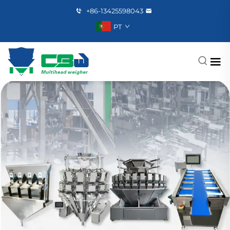
+86-13425598043
PT